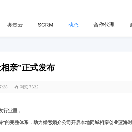
奥壹云
SCRM
动态
合作代理
相亲”正式发布
17:28
浏览 7632
友行业里
，
支持”的完整体系，助力婚恋婚介公司开启本地同城相亲创业蓝海